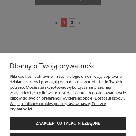
1
2
«
»
Dbamy o Twoją prywatność
POMOC
Pliki cookies i pokrewne im technologie umożliwiają poprawne
działanie strony i pomagają nam dostosować ofertę do Twoich
potrzeb. Możesz zaakceptować wykorzystanie przez nas
wszystkich tych plików i przejść do sklepu lub dostosować użycie
MOJE KONTO
plików do swoich preferencji, wybierając opcję "Dostosuj zgody".
Więcej o plikach cookies przeczytasz w naszej Polityce
prywatności.
PŁATNOŚCI I DOSTAWA
ZAAKCEPTUJ TYLKO NIEZBĘDNE
INFORMACJE