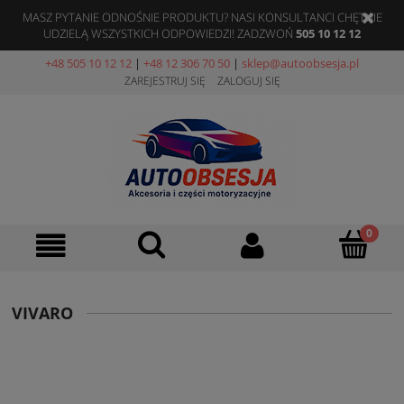
MASZ PYTANIE ODNOŚNIE PRODUKTU? NASI KONSULTANCI CHĘTNIE
UDZIELĄ WSZYSTKICH ODPOWIEDZI! ZADZWOŃ
505 10 12 12
+48 505 10 12 12
|
+48 12 306 70 50
|
sklep@autoobsesja.pl
ZAREJESTRUJ SIĘ
ZALOGUJ SIĘ
VIVARO