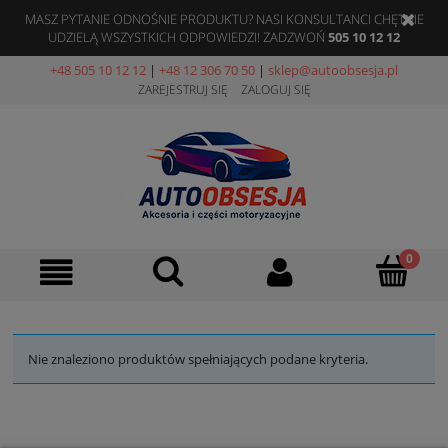
MASZ PYTANIE ODNOŚNIE PRODUKTU? NASI KONSULTANCI CHĘTNIE
UDZIELĄ WSZYSTKICH ODPOWIEDZI! ZADZWOŃ
505 10 12 12
+48 505 10 12 12
|
+48 12 306 70 50
|
sklep@autoobsesja.pl
ZAREJESTRUJ SIĘ
ZALOGUJ SIĘ
Nie znaleziono produktów spełniających podane kryteria.