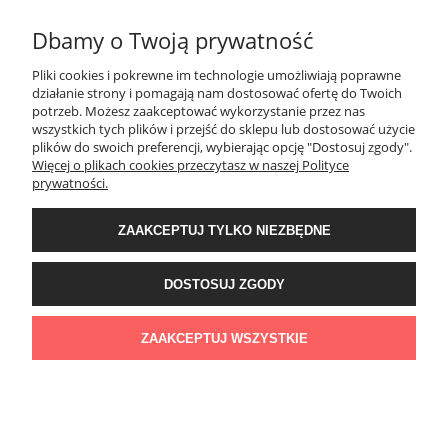
Dbamy o Twoją prywatność
POMOC
Pliki cookies i pokrewne im technologie umożliwiają poprawne
działanie strony i pomagają nam dostosować ofertę do Twoich
potrzeb. Możesz zaakceptować wykorzystanie przez nas
wszystkich tych plików i przejść do sklepu lub dostosować użycie
MOJE KONTO
plików do swoich preferencji, wybierając opcję "Dostosuj zgody".
Więcej o plikach cookies przeczytasz w naszej Polityce
prywatności.
PŁATNOŚCI I DOSTAWA
ZAAKCEPTUJ TYLKO NIEZBĘDNE
INFORMACJE
DOSTOSUJ ZGODY
O NAS
ZAAKCEPTUJ WSZYSTKIE
POKAŻ PEŁNĄ WERSJĘ STRONY
Sklep internetowy Shoper Premium