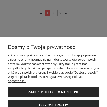
1
2
3
«
»
Dbamy o Twoją prywatność
POMOC
Pliki cookies i pokrewne im technologie umożliwiają poprawne
działanie strony i pomagają nam dostosować ofertę do Twoich
potrzeb. Możesz zaakceptować wykorzystanie przez nas
wszystkich tych plików i przejść do sklepu lub dostosować użycie
MOJE KONTO
plików do swoich preferencji, wybierając opcję "Dostosuj zgody".
Więcej o plikach cookies przeczytasz w naszej Polityce
prywatności.
PŁATNOŚCI I DOSTAWA
ZAAKCEPTUJ TYLKO NIEZBĘDNE
INFORMACJE
DOSTOSUJ ZGODY