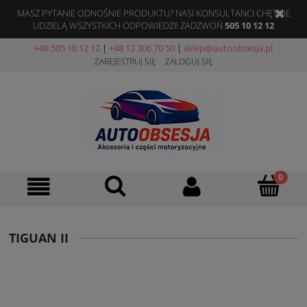
MASZ PYTANIE ODNOŚNIE PRODUKTU? NASI KONSULTANCI CHĘTNIE
UDZIELĄ WSZYSTKICH ODPOWIEDZI! ZADZWOŃ
505 10 12 12
+48 505 10 12 12
|
+48 12 306 70 50
|
sklep@autoobsesja.pl
ZAREJESTRUJ SIĘ
ZALOGUJ SIĘ
TIGUAN II