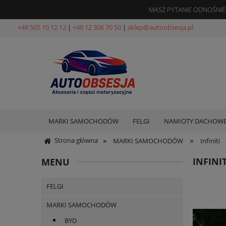
MASZ PYTANIE ODNOŚNIE
+48 505 10 12 12
|
+48 12 306 70 50
|
sklep@autoobsesja.pl
MARKI SAMOCHODÓW
FELGI
NAMIOTY DACHOW
»
»
Strona główna
MARKI SAMOCHODÓW
Infiniti
INFINIT
MENU
FELGI
MARKI SAMOCHODÓW
BYD