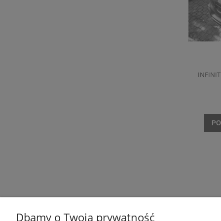
INFINIT
PO
Dbamy o Twoją prywatność