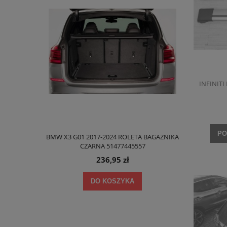
INFINITI
PO
1 PÓŁKA DO
BMW X3 G01 2017-2024 ROLETA BAGAŻNIKA
SKODA KAROQ
610A
CZARNA 51477445557
236,95 zł
DO KOSZYKA