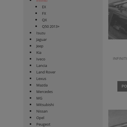
Infiniti
EX
FX
QX
Q50 2013+
Isuzu
Jaguar
Jeep
Kia
INFINIT
Iveco
Lancia
Land Rover
Lexus
Mazda
PO
Mercedes
MG
Mitsubishi
Nissan
Opel
Peugeot