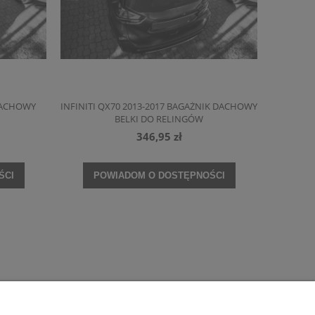
 DACHOWY
INFINITI QX70 2013-2017 BAGAŻNIK DACHOWY
BELKI DO RELINGÓW
346,95 zł
ŚCI
POWIADOM O DOSTĘPNOŚCI