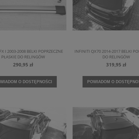
 FX I 2003-2008 BELKI POPRZECZNE
INFINITI QX70 2014-2017 BELKI P
PŁASKIE DO RELINGÓW
DO RELINGÓW
290,95 zł
319,95 zł
WIADOM O DOSTĘPNOŚCI
POWIADOM O DOSTĘPNO
 NU7 2017+ PÓŁKA BAGAŻNIKA
FORD MONDEO MK4 IV 2007-2010 KOM
57A867769C
PRZED FACELIFTINGIEM ROLETA BAGAŻN
CZARNA 7S71-N55066-AG
364,95 zł
277,95 zł
DO KOSZYKA
DO KOSZYKA