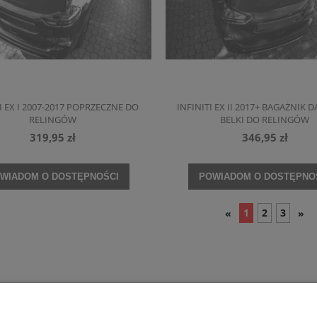
I EX I 2007-2017 POPRZECZNE DO
INFINITI EX II 2017+ BAGAŻNIK
RELINGÓW
BELKI DO RELINGÓW
319,95 zł
346,95 zł
WIADOM O DOSTĘPNOŚCI
POWIADOM O DOSTĘPNO
1
2
3
«
»