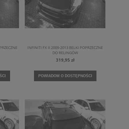
OPRZECZNE
INFINITI FX II 2009-2013 BELKI POPRZECZNE
DO RELINGÓW
319,95 zł
ŚCI
POWIADOM O DOSTĘPNOŚCI
BI
RENAULT KADJAR 2015-2022 WYGŁUSZENIE
FORD MONDEO MK5 V 
IKA
MASKI ZE SPINKAMI 658400904R
PÓŁKA BAGAŻNIKA D
162,97 zł
307,
DO KOSZYKA
DO KO