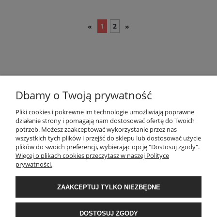
1
2
«
»
Dbamy o Twoją prywatność
POMOC
Pliki cookies i pokrewne im technologie umożliwiają poprawne
działanie strony i pomagają nam dostosować ofertę do Twoich
potrzeb. Możesz zaakceptować wykorzystanie przez nas
wszystkich tych plików i przejść do sklepu lub dostosować użycie
MOJE KONTO
plików do swoich preferencji, wybierając opcję "Dostosuj zgody".
Więcej o plikach cookies przeczytasz w naszej Polityce
prywatności.
PŁATNOŚCI I DOSTAWA
ZAAKCEPTUJ TYLKO NIEZBĘDNE
INFORMACJE
DOSTOSUJ ZGODY