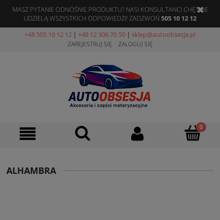
MASZ PYTANIE ODNOŚNIE PRODUKTU? NASI KONSULTANCI CHĘTNIE
UDZIELĄ WSZYSTKICH ODPOWIEDZI! ZADZWOŃ
505 10 12 12
+48 505 10 12 12
|
+48 12 306 70 50
|
sklep@autoobsesja.pl
ZAREJESTRUJ SIĘ
ZALOGUJ SIĘ
ALHAMBRA