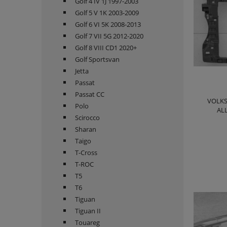
Golf 4 IV 1J 1997-2003
Golf 5 V 1K 2003-2009
Golf 6 VI 5K 2008-2013
Golf 7 VII 5G 2012-2020
Golf 8 VIII CD1 2020+
Golf Sportsvan
Jetta
Passat
Passat CC
VOLKS
Polo
AL
Scirocco
WZMO
Sharan
Taigo
T-Cross
T-ROC
T5
T6
Tiguan
Tiguan II
Touareg