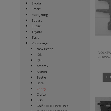
Skoda
Smart
SsangYong
Subaru
Suzuki
Toyota
Tesla
Volkswagen
New Beetle
VOLKSWA
ID3
PIERWSZ
ID4
WZMOC
Amarok
Arteon
Beetle
PO
Bora
Caddy
Crafter
EOS
Golf 3 III 1H 1991-1998