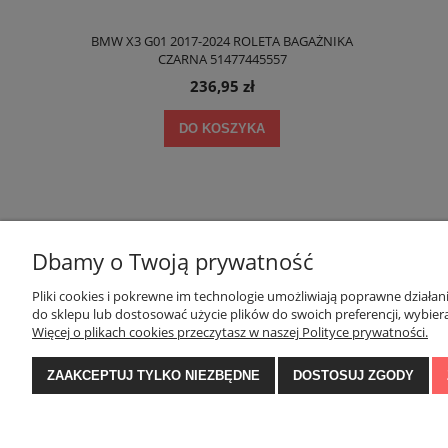
1 PÓŁKA DO
BMW X3 G01 2017-2024 ROLETA BAGAŻNIKA
SKODA KAROQ
610A
CZARNA 51477445557
236,95 zł
DO KOSZYKA
Dbamy o Twoją prywatność
Pliki cookies i pokrewne im technologie umożliwiają poprawne działa
POMOC
MOJE KONTO
do sklepu lub dostosować użycie plików do swoich preferencji, wybiera
Więcej o plikach cookies przeczytasz w naszej Polityce prywatności.
Zwroty i reklamacje
Twoje zamówienia
ZAAKCEPTUJ TYLKO NIEZBĘDNE
DOSTOSUJ ZGODY
Regulamin
Ustawienia konta
Przechowalnia