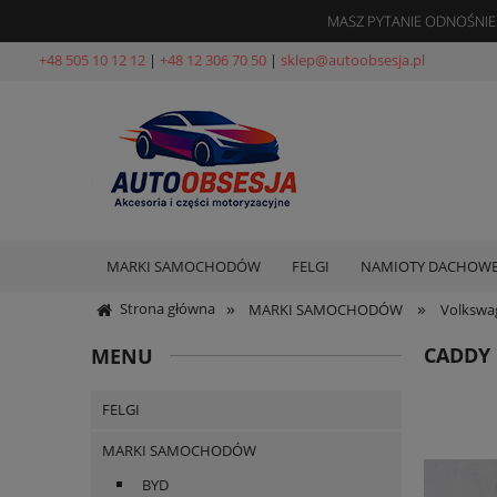
MASZ PYTANIE ODNOŚNIE
+48 505 10 12 12
|
+48 12 306 70 50
|
sklep@autoobsesja.pl
MARKI SAMOCHODÓW
FELGI
NAMIOTY DACHOW
»
»
Strona główna
MARKI SAMOCHODÓW
Volkswa
CADDY
MENU
FELGI
MARKI SAMOCHODÓW
BYD