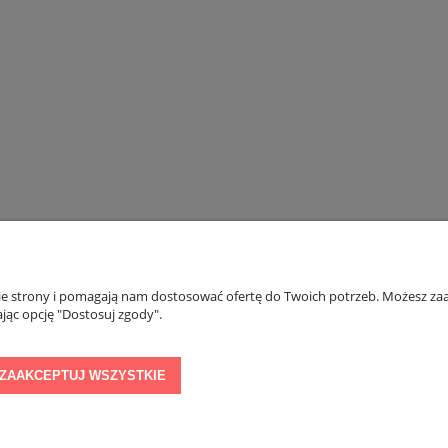
 NU7 2017+ PÓŁKA BAGAŻNIKA
FORD MONDEO MK4 IV 2007-2010 KOM
57A867769C
PRZED FACELIFTINGIEM ROLETA BAGAŻN
CZARNA 7S71-N55066-AG
364,95 zł
277,95 zł
DO KOSZYKA
DO KOSZYKA
nie strony i pomagają nam dostosować ofertę do Twoich potrzeb. Możesz zaa
PŁATNOŚCI I DOSTAWA
INFORMACJE
jąc opcję "Dostosuj zgody".
Formy płatności
Polityka prywatnoś
ZAAKCEPTUJ WSZYSTKIE
Czas i koszty dostawy
Regulamin promocj