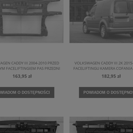
GEN CADDY III 2004-2010 PRZED
VOLKSWAGEN CADDY III 2K 2015
YM FACELIFTINGIEM PAS PRZEDNI
FACELIFTINGU KAMERA COFANIA
NIENIE CZOŁOWE 2K0805588B
DYNAMICZNE LINIE ZINTEGRO
163,95 zł
182,95 zł
KLAMKĄ KLAPY TYLNEJ
WIADOM O DOSTĘPNOŚCI
POWIADOM O DOSTĘPNO