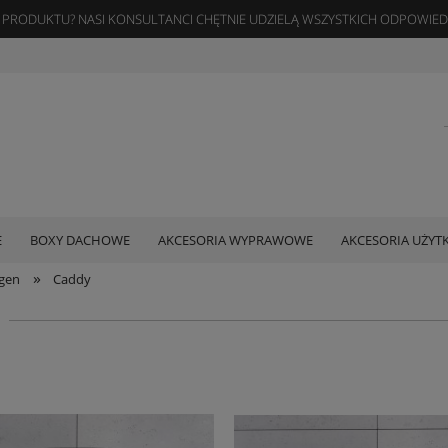
 PRODUKTU? NASI KONSULTANCI CHĘTNIE UDZIELĄ WSZYSTKICH ODPOWIE
E
BOXY DACHOWE
AKCESORIA WYPRAWOWE
AKCESORIA UŻY
»
gen
Caddy