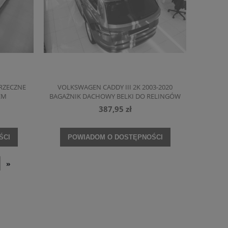
RZECZNE
VOLKSWAGEN CADDY III 2K 2003-2020
CM
BAGAŻNIK DACHOWY BELKI DO RELINGÓW
137 CM
387,95 zł
ŚCI
POWIADOM O DOSTĘPNOŚCI
»