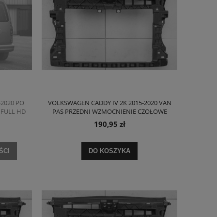
-2020 PO
VOLKSWAGEN CADDY IV 2K 2015-2020 VAN
 FULL HD
PAS PRZEDNI WZMOCNIENIE CZOŁOWE
WANA Z
2K5805588
190,95 zł
ŚCI
DO KOSZYKA