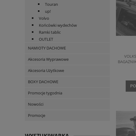
Touran
up!
Volvo
Końcówki wydechów
Ramki tablic
OUTLET
NAMIOTY DACHOWE
VOLKS
Akcesoria Wyprawowe
BAGAŻNIK
Akcesoria Użytkowe
BOXY DACHOWE
PO
Promocje tygodnia
Nowości
Promocje
WYSZUKIWARKA