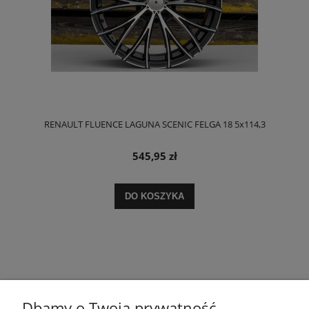
RENAULT FLUENCE LAGUNA SCENIC FELGA 18 5x114,3
545,95 zł
DO KOSZYKA
Dbamy o Twoją prywatność