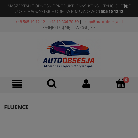
MASZ PYTANIE ODNOŚNIE PRODUKTU? NASI KONSULTANCI CHĘTNIE
UDZIELĄ WSZYSTKICH ODPOWIEDZI! ZADZWOŃ
505 10 12 12
+48 505 10 12 12
|
+48 12 306 70 50
|
sklep@autoobsesja.pl
ZAREJESTRUJ SIĘ
ZALOGUJ SIĘ
FLUENCE